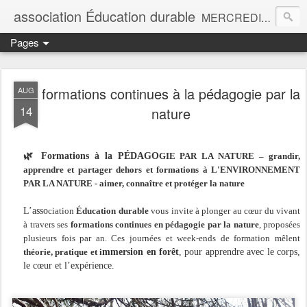
association Éducation durable
MERCREDIS EN FORÊT 9h-15h pour les enfants de 4 à 8 ans et FORMATIONS À LA PÉDAGOGIE PAR LA NATURE dès septembre 2026
Pages
formations continues à la pédagogie par la
AUG
14
nature
🌿
Formations à la PÉDAGO
GIE PAR LA NATURE – grandir,
apprendre et partager dehors et formations à L'ENVIRONNEMENT
PAR LA NATURE - aimer, connaître et protéger la nature
L’asso
ciation
Éducation durable
vous invite à plonger au cœur du vivant
à travers ses
formations continues en pédagogie par la nature
, proposées
plusieurs fois par an. Ces journées et week-ends de formation mêlent
théorie, pratique et i
mmersion en forêt
, pour apprendre avec le corps,
le cœur et l’expérience.