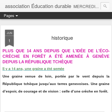
association Éducation durable
MERCREDIS EN FORÊT 9h-15h pour les enfants de 4 à 8 ans et FORMATIONS À LA PÉDAGOGIE PAR LA NATURE dès septembre 2026
Pages
JUN
historique
1
PLUS QUE 14 ANS DEPUIS QUE L'IDÉE DE L'ÉCO-
CRÈCHE EN FORÊT A ÉTÉ AMENÉE À GENÈVE
DEPUIS LA RÉPUBLIQUE TCHÈQUE
Il y a 14 ans, une graine a été semée
Une graine venue de loin, portée par le vent depuis la
République tchèque jusqu’aux terres genevoises. Une graine
d’espoir, de courage et de vision : celle d’une crèche en forêt.