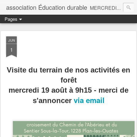
association Éducation durable
MERCREDIS EN FORÊT 9h-15h pour les enfants de 4 à 8 ans et FORMATIONS À LA PÉDAGOGIE PAR LA NATURE dès septembre 2026
Pages
JUN
1
Visite du terrain de nos activités en
forêt
mercredi 19 août à 9h15 - merci de
via email
s'annoncer